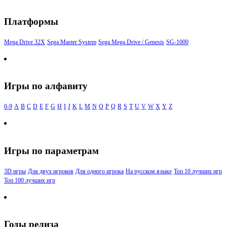
Платформы
Mega Drive 32X
Sega Master System
Sega Mega Drive / Genesis
SG-1000
Игры по алфавиту
0-9
A
B
C
D
E
F
G
H
I
J
K
L
M
N
O
P
Q
R
S
T
U
V
W
X
Y
Z
Игры по параметрам
3D игры
Для двух игроков
Для одного игрока
На русском языке
Топ 10 лучших игр
Топ 100 лучших игр
Годы релиза