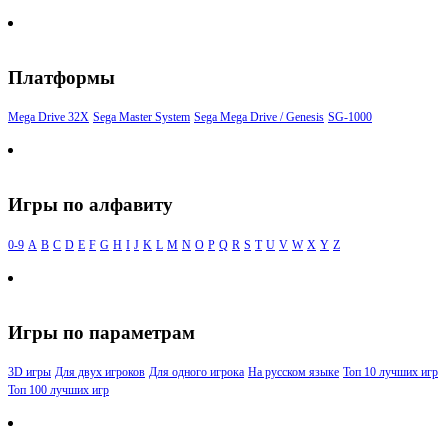
Платформы
Mega Drive 32X
Sega Master System
Sega Mega Drive / Genesis
SG-1000
Игры по алфавиту
0-9
A
B
C
D
E
F
G
H
I
J
K
L
M
N
O
P
Q
R
S
T
U
V
W
X
Y
Z
Игры по параметрам
3D игры
Для двух игроков
Для одного игрока
На русском языке
Топ 10 лучших игр
Топ 100 лучших игр