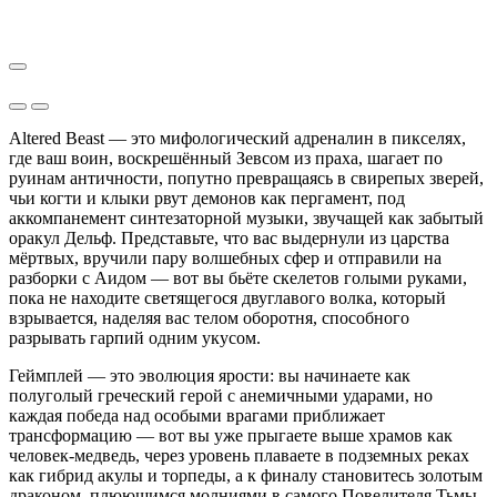
Altered Beast — это мифологический адреналин в пикселях,
где ваш воин, воскрешённый Зевсом из праха, шагает по
руинам античности, попутно превращаясь в свирепых зверей,
чьи когти и клыки рвут демонов как пергамент, под
аккомпанемент синтезаторной музыки, звучащей как забытый
оракул Дельф. Представьте, что вас выдернули из царства
мёртвых, вручили пару волшебных сфер и отправили на
разборки с Аидом — вот вы бьёте скелетов голыми руками,
пока не находите светящегося двуглавого волка, который
взрывается, наделяя вас телом оборотня, способного
разрывать гарпий одним укусом.
Геймплей — это эволюция ярости: вы начинаете как
полуголый греческий герой с анемичными ударами, но
каждая победа над особыми врагами приближает
трансформацию — вот вы уже прыгаете выше храмов как
человек-медведь, через уровень плаваете в подземных реках
как гибрид акулы и торпеды, а к финалу становитесь золотым
драконом, плюющимся молниями в самого Повелителя Тьмы.