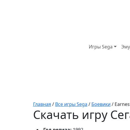
Игры Sega
Эму
Главная
/
Все игры Sega
/
Боевики
/
Earnes
Скачать игру Сега
Год релиза:
1992