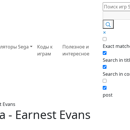
Exact match
ляторы Sega
Коды к
Полезное и
играм
интересное
Search in tit
Search in co
post
t Evans
 - Earnest Evans