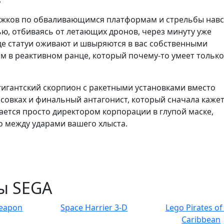
ыжков по обваливающимся платформам и стрельбы навс
ью, отбиваясь от летающих дронов, через минуту уже
де статуи оживают и швыряются в вас собственными
ом в реактивном ранце, который почему-то умеет только
гигантский скорпион с ракетными установками вместо
совках и финальный антагонист, который сначала каже
ается просто директором корпорации в глупой маске,
о между ударами вашего хлыста.
ы SEGA
Weapon
Space Harrier 3-D
Lego Pirates of
Caribbean