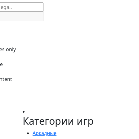
es only
le
ntent
Категории игр
Аркадные