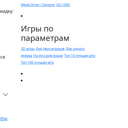
Mega Drive / Genesis
SG-1000
кидку:
Игры по
параметрам
3D игры
Для двух игроков
Для одного
игрока
На русском языке
Топ 10 лучших игр
тся
Топ 100 лучших игр
 the