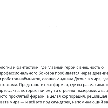
ологии и фантастики, где главный герой с внешностью
 профессионального боксёра пробивается через древни
и роботов-наёмников, словно Индиана Джонс в мире, гд
товками. Представьте платформер, где вы размахивает
артефакты, которые почему-то стреляют лазерами, а ва
осто проклятый фараон, а целая корпорация, решившая
хвата мира — и всё это под саундтрек, напоминающий з
.