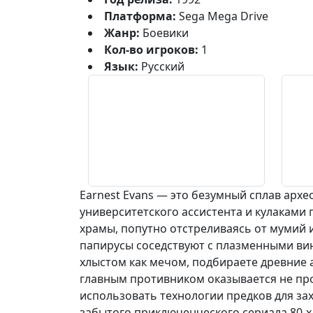
Платформа:
Sega Mega Drive
Жанр:
Боевики
Кол-во игроков:
1
Язык:
Русский
Earnest Evans — это безумный сплав архе
университетского ассистента и кулаками
храмы, попутно отстреливаясь от мумий 
папирусы соседствуют с плазменными вин
хлыстом как мечом, подбираете древние 
главным противником оказывается не пр
использовать технологии предков для за
забытого приключенческого сериала 80-х