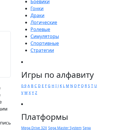
Боевики
Гонки
Драки
Логические
Ролевые
Симуляторы
Спортивные
Стратегии
Игры по алфавиту
0-9
A
B
C
D
E
F
G
H
I
J
K
L
M
N
O
P
Q
R
S
T
U
е
V
W
X
Y
Z
е
е
шим
Платформы
апись
Mega Drive 32X
Sega Master System
Sega