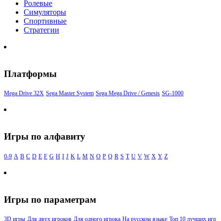
Ролевые
Симуляторы
Спортивные
Стратегии
Платформы
Mega Drive 32X
Sega Master System
Sega Mega Drive / Genesis
SG-1000
Игры по алфавиту
0-9
A
B
C
D
E
F
G
H
I
J
K
L
M
N
O
P
Q
R
S
T
U
V
W
X
Y
Z
Игры по параметрам
3D игры
Для двух игроков
Для одного игрока
На русском языке
Топ 10 лучших игр