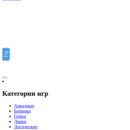
Ξ
Категории игр
Аркадные
Боевики
Гонки
Драки
Логические