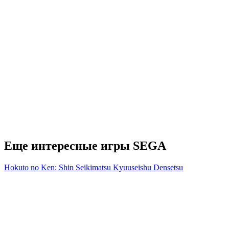
Еще интересные игры SEGA
Hokuto no Ken: Shin Seikimatsu Kyuuseishu Densetsu