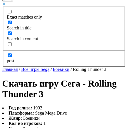
Exact matches only
Search in title
Search in content
post
Главная
/
Все игры Sega
/
Боевики
/
Rolling Thunder 3
Скачать игру Сега - Rolling
Thunder 3
Год релиза:
1993
Платформа:
Sega Mega Drive
Жанр:
Боевики
Кол-во игроков:
1