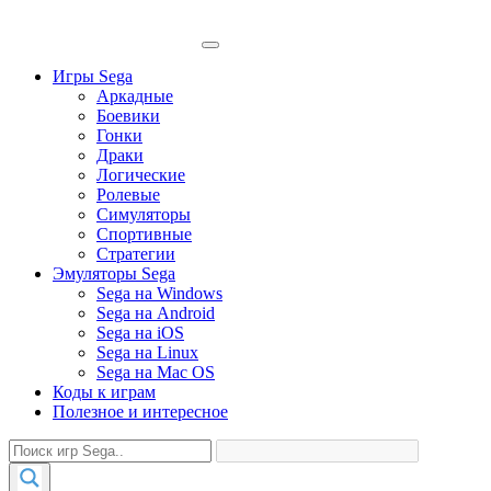
Игры Sega
Аркадные
Боевики
Гонки
Драки
Логические
Ролевые
Симуляторы
Спортивные
Стратегии
Эмуляторы Sega
Sega на Windows
Sega на Android
Sega на iOS
Sega на Linux
Sega на Mac OS
Коды к играм
Полезное и интересное