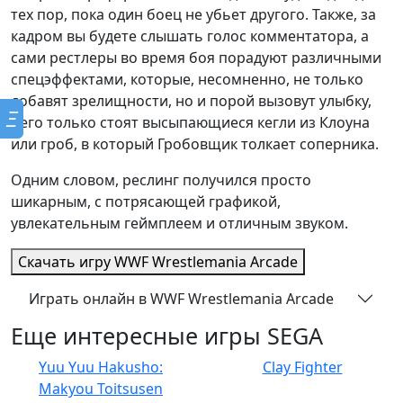
тех пор, пока один боец не убьет другого. Также, за
кадром вы будете слышать голос комментатора, а
сами рестлеры во время боя порадуют различными
спецэффектами, которые, несомненно, не только
добавят зрелищности, но и порой вызовут улыбку,
Ξ
чего только стоят высыпающиеся кегли из Клоуна
или гроб, в который Гробовщик толкает соперника.
Одним словом, реслинг получился просто
шикарным, с потрясающей графикой,
увлекательным геймплеем и отличным звуком.
Скачать игру
WWF Wrestlemania Arcade
Играть онлайн в WWF Wrestlemania Arcade
Еще интересные игры SEGA
Yuu Yuu Hakusho:
Clay Fighter
Makyou Toitsusen