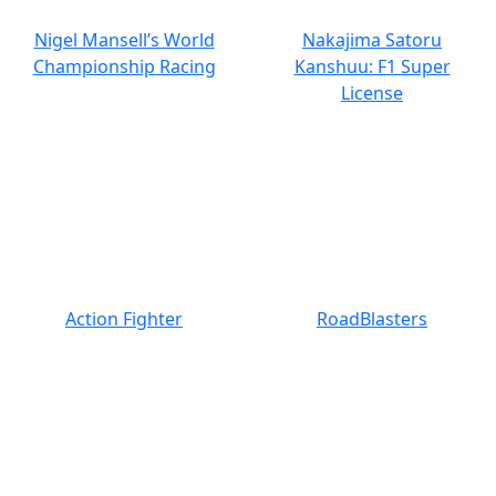
Nigel Mansell’s World
Nakajima Satoru
Championship Racing
Kanshuu: F1 Super
License
Action Fighter
RoadBlasters