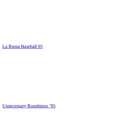
La Russa Baseball 95
Unnecessary Roughness ’95