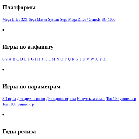
Платформы
Mega Drive 32X
Sega Master System
Sega Mega Drive / Genesis
SG-1000
Игры по алфавиту
0-9
A
B
C
D
E
F
G
H
I
J
K
L
M
N
O
P
Q
R
S
T
U
V
W
X
Y
Z
Игры по параметрам
3D игры
Для двух игроков
Для одного игрока
На русском языке
Топ 10 лучших игр
Топ 100 лучших игр
Годы релиза