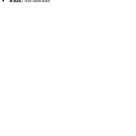
Язык:
Английский