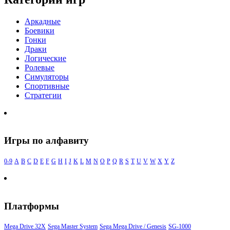
Аркадные
Боевики
Гонки
Драки
Логические
Ролевые
Симуляторы
Спортивные
Стратегии
Игры по алфавиту
0-9
A
B
C
D
E
F
G
H
I
J
K
L
M
N
O
P
Q
R
S
T
U
V
W
X
Y
Z
Платформы
Mega Drive 32X
Sega Master System
Sega Mega Drive / Genesis
SG-1000