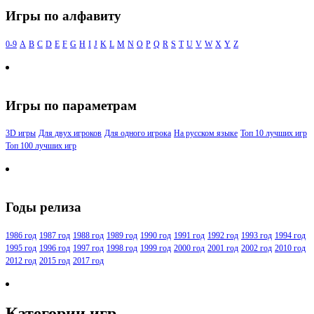
Игры по алфавиту
0-9
A
B
C
D
E
F
G
H
I
J
K
L
M
N
O
P
Q
R
S
T
U
V
W
X
Y
Z
Игры по параметрам
3D игры
Для двух игроков
Для одного игрока
На русском языке
Топ 10 лучших игр
Топ 100 лучших игр
Годы релиза
1986 год
1987 год
1988 год
1989 год
1990 год
1991 год
1992 год
1993 год
1994 год
1995 год
1996 год
1997 год
1998 год
1999 год
2000 год
2001 год
2002 год
2010 год
2012 год
2015 год
2017 год
Категории игр