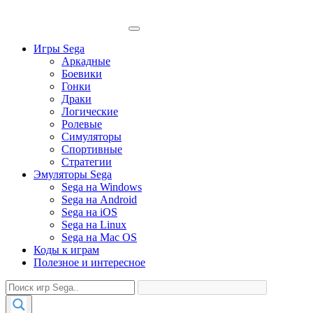
Игры Sega
Аркадные
Боевики
Гонки
Драки
Логические
Ролевые
Симуляторы
Спортивные
Стратегии
Эмуляторы Sega
Sega на Windows
Sega на Android
Sega на iOS
Sega на Linux
Sega на Mac OS
Коды к играм
Полезное и интересное