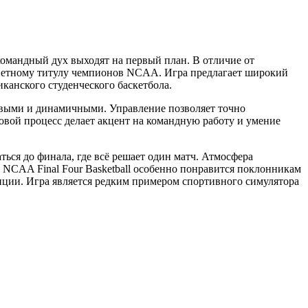
 командный дух выходят на первый план. В отличие от
заветному титулу чемпионов NCAA. Игра предлагает широкий
канского студенческого баскетбола.
ивыми и динамичными. Управление позволяет точно
ровой процесс делает акцент на командную работу и умение
ться до финала, где всё решает один матч. Атмосфера
NCAA Final Four Basketball особенно понравится поклонникам
нции. Игра является редким примером спортивного симулятора