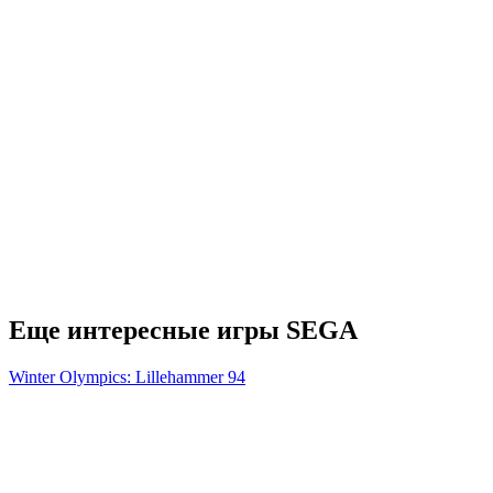
Еще интересные игры SEGA
Winter Olympics: Lillehammer 94