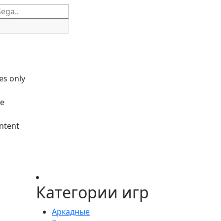
es only
le
ntent
Категории игр
Аркадные