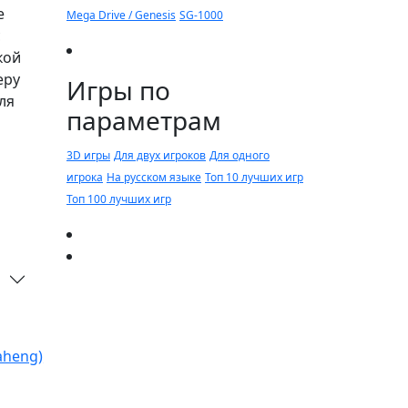
е
Mega Drive / Genesis
SG-1000
с
кой
еру
Игры по
ля
параметрам
3D игры
Для двух игроков
Для одного
игрока
На русском языке
Топ 10 лучших игр
Топ 100 лучших игр
aheng)