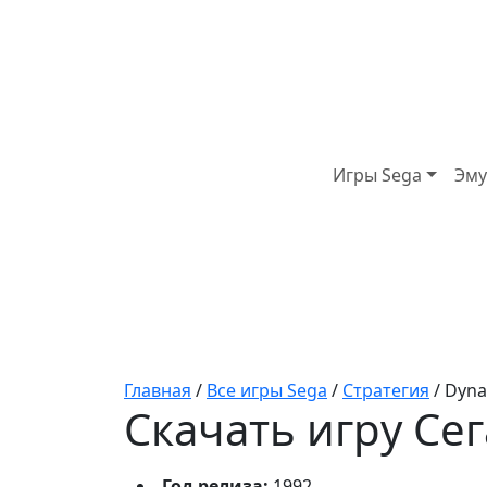
Игры Sega
Эму
Главная
/
Все игры Sega
/
Стратегия
/
Dyna
Скачать игру Сег
Год релиза:
1992