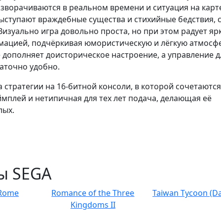
азворачиваются в реальном времени и ситуация на карт
ыступают враждебные существа и стихийные бедствия, 
изуально игра довольно проста, но при этом радует яр
мацией, подчёркивая юмористическую и лёгкую атмосф
дополняет доисторическое настроение, а управление д
таточно удобно.
 стратегии на 16-битной консоли, в которой сочетаются
мплей и нетипичная для тех лет подача, делающая её
лых.
ы SEGA
 Rome
Romance of the Three
Taiwan Tycoon (D
Kingdoms II