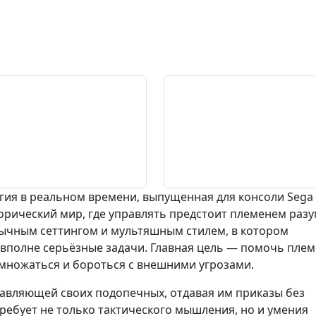
егия в реальном времени, выпущенная для консоли Sega
торический мир, где управлять предстоит племенем раз
бычным сеттингом и мультяшным стилем, в котором
 вполне серьёзные задачи. Главная цель — помочь пле
змножаться и бороться с внешними угрозами.
равляющей своих подопечных, отдавая им приказы без
требует не только тактического мышления, но и умения