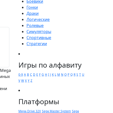
Боевики
Гонки
Драки
Логические
Ролевые
Симуляторы
Спортивные
Стратегии
Игры по алфавиту
 Mega
0-9
A
B
C
D
E
F
G
H
I
J
K
L
M
N
O
P
Q
R
S
T
U
умных
V
W
X
Y
Z
мени
Платформы
Mega Drive 32X
Sega Master System
Sega