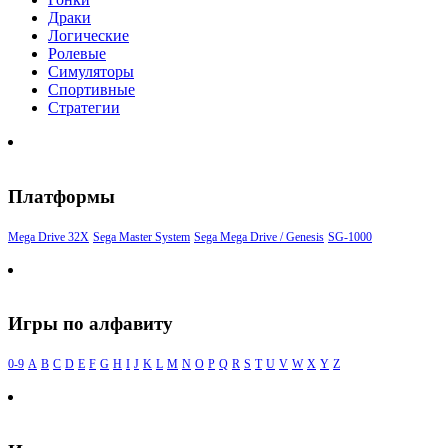
Драки
Логические
Ролевые
Симуляторы
Спортивные
Стратегии
Платформы
Mega Drive 32X
Sega Master System
Sega Mega Drive / Genesis
SG-1000
Игры по алфавиту
0-9
A
B
C
D
E
F
G
H
I
J
K
L
M
N
O
P
Q
R
S
T
U
V
W
X
Y
Z