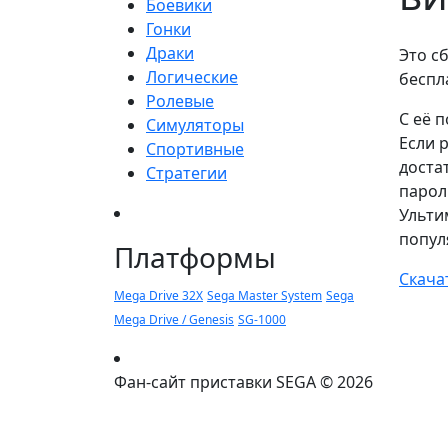
Боевики
Гонки
Драки
Это с
Логические
беспл
Ролевые
С её 
Симуляторы
Если 
Спортивные
доста
Стратегии
парол
Ульти
попул
Платформы
Скача
Mega Drive 32X
Sega Master System
Sega
Mega Drive / Genesis
SG-1000
Фан-сайт приставки SEGA © 2026