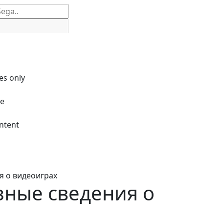
es only
le
ntent
я о видеоиграх
зные сведения о