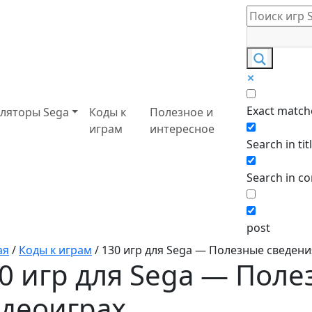
Exact match
ляторы Sega
Коды к
Полезное и
играм
интересное
Search in tit
Search in co
post
ая
/
Коды к играм
/
130 игр для Sega — Полезные сведени
0 игр для Sega — Поле
деоиграх