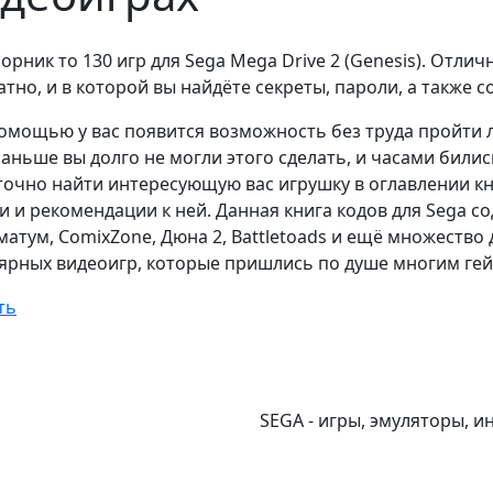
борник то 130 игр для Sega Mega Drive 2 (Genesis). Отли
атно, и в которой вы найдёте секреты, пароли, а также 
помощью у вас появится возможность без труда пройти
раньше вы долго не могли этого сделать, и часами билис
точно найти интересующую вас игрушку в оглавлении кн
и и рекомендации к ней. Данная книга кодов для Sega со
матум, ComixZone, Дюна 2, Battletoads и ещё множество
ярных видеоигр, которые пришлись по душе многим ге
ть
SEGA - игры, эмуляторы, и