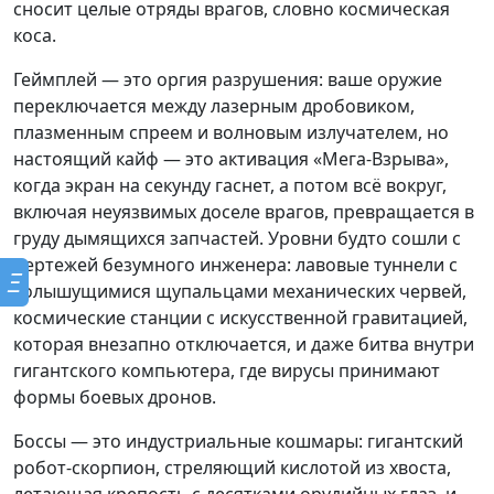
сносит целые отряды врагов, словно космическая
коса.
Геймплей — это оргия разрушения: ваше оружие
переключается между лазерным дробовиком,
плазменным спреем и волновым излучателем, но
настоящий кайф — это активация «Мега-Взрыва»,
когда экран на секунду гаснет, а потом всё вокруг,
включая неуязвимых доселе врагов, превращается в
груду дымящихся запчастей. Уровни будто сошли с
чертежей безумного инженера: лавовые туннели с
Ξ
колышущимися щупальцами механических червей,
космические станции с искусственной гравитацией,
которая внезапно отключается, и даже битва внутри
гигантского компьютера, где вирусы принимают
формы боевых дронов.
Боссы — это индустриальные кошмары: гигантский
робот-скорпион, стреляющий кислотой из хвоста,